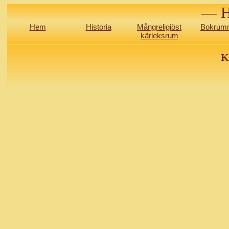
— H
Hem
Historia
Mångreligiöst
Bokrum
kärleksrum
K